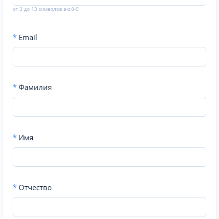
от 3 до 13 символов a-z,0-9
*
Email
*
Фамилия
*
Имя
*
Отчество