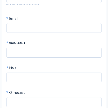
от 3 до 13 символов a-z,0-9
*
Email
*
Фамилия
*
Имя
*
Отчество