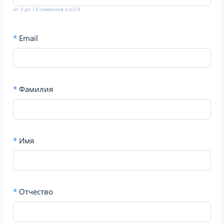
от 3 до 13 символов a-z,0-9
*
Email
*
Фамилия
*
Имя
*
Отчество