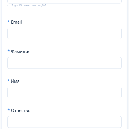
от 3 до 13 символов a-z,0-9
*
Email
*
Фамилия
*
Имя
*
Отчество