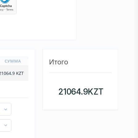
Итого
СУММА
21064.9
KZT
21064.9
KZT