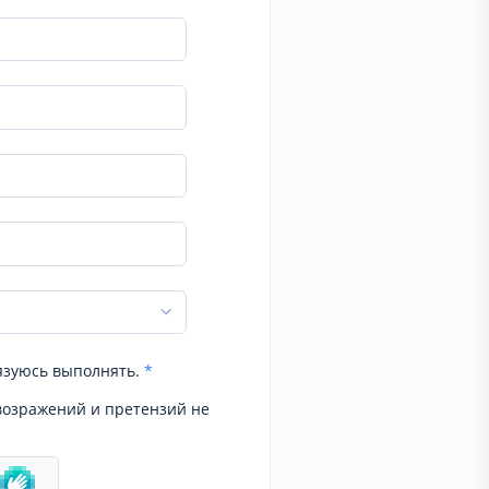
язуюсь выполнять.
*
возражений и претензий не