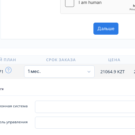
Й ПЛАН
СРОК ЗАКАЗА
ЦЕНА
71
21064.9
KZT
уги
онная система
ель управления