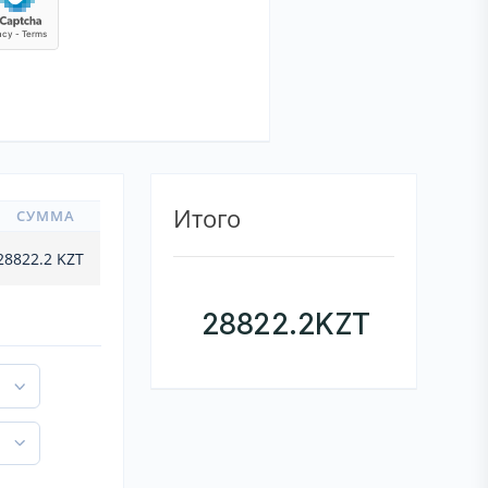
Итого
СУММА
28822.2
KZT
28822.2
KZT