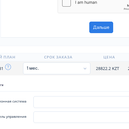
Й ПЛАН
СРОК ЗАКАЗА
ЦЕНА
81
28822.2
KZT
уги
онная система
ель управления