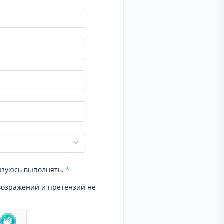
язуюсь выполнять.
*
возражений и претензий не