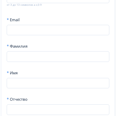
от 3 до 13 символов a-z,0-9
*
Email
*
Фамилия
*
Имя
*
Отчество