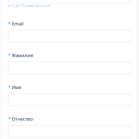
от 3 до 13 символов a-z,0-9
*
Email
*
Фамилия
*
Имя
*
Отчество