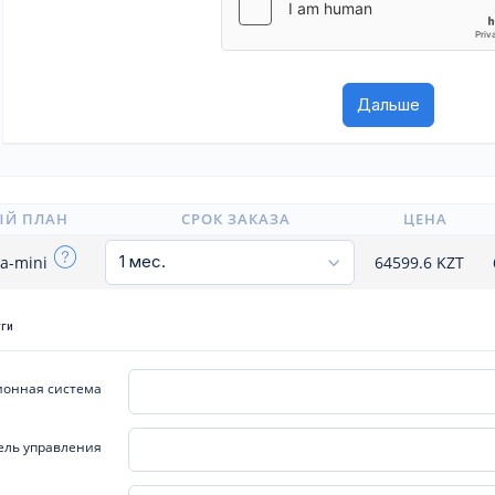
ЫЙ ПЛАН
СРОК ЗАКАЗА
ЦЕНА
ra-mini
64599.6
KZT
уги
онная система
ель управления