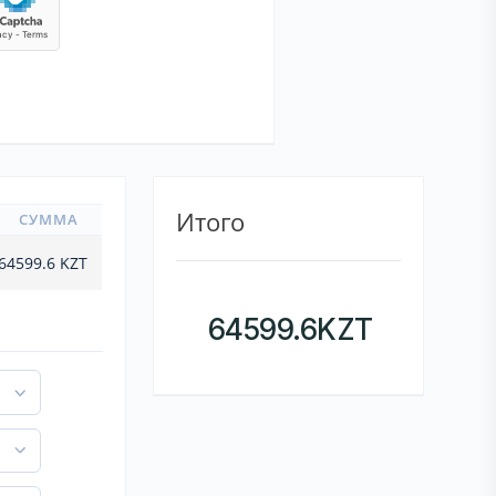
Итого
СУММА
64599.6
KZT
64599.6
KZT