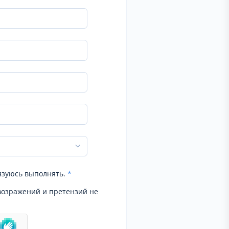
язуюсь выполнять.
*
возражений и претензий не