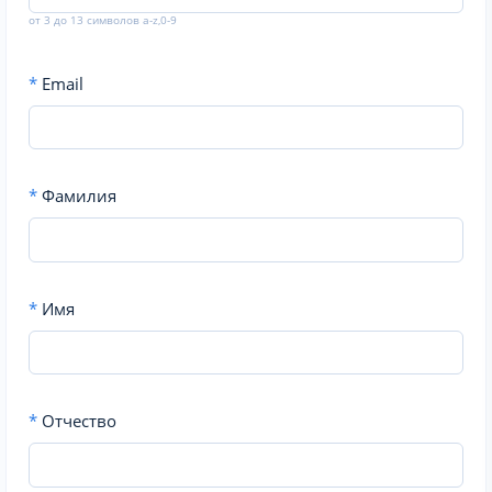
от 3 до 13 символов a-z,0-9
*
Email
*
Фамилия
*
Имя
*
Отчество