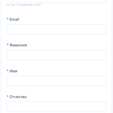
от 3 до 13 символов a-z,0-9
*
Email
*
Фамилия
*
Имя
*
Отчество