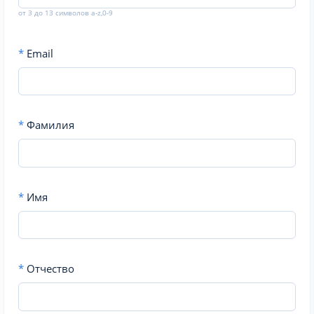
от 3 до 13 символов a-z,0-9
*
Email
*
Фамилия
*
Имя
*
Отчество