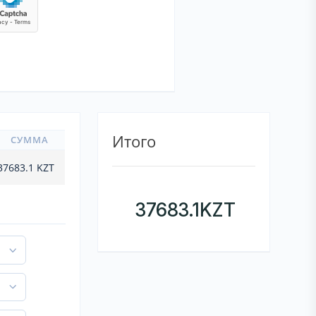
Итого
СУММА
37683.1
KZT
37683.1
KZT