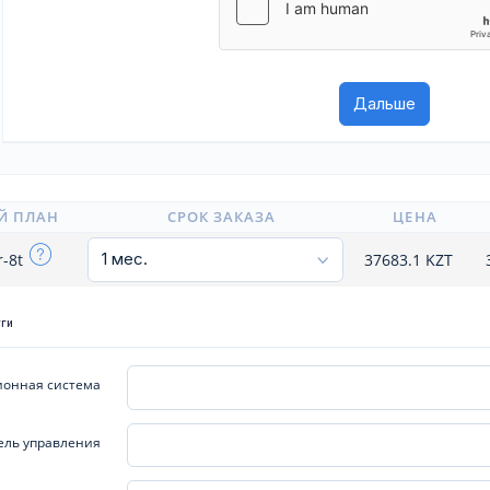
Й ПЛАН
СРОК ЗАКАЗА
ЦЕНА
r-8t
37683.1
KZT
уги
онная система
ель управления