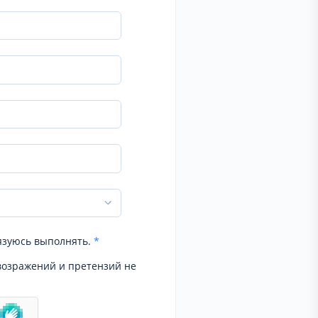
язуюсь выполнять.
*
возражений и претензий не