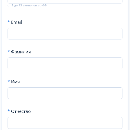
от 3 до 13 символов a-z,0-9
*
Email
*
Фамилия
*
Имя
*
Отчество