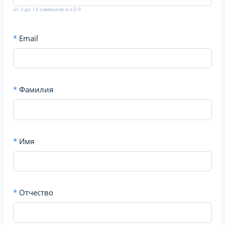
от 3 до 13 символов a-z,0-9
*
Email
*
Фамилия
*
Имя
*
Отчество