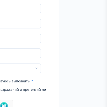
язуюсь выполнять.
*
возражений и претензий не