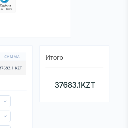
Итого
СУММА
37683.1
KZT
37683.1
KZT