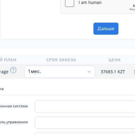
Й ПЛАН
СРОК ЗАКАЗА
ЦЕНА
orage
37683.1
KZT
уги
онная система
ель управления