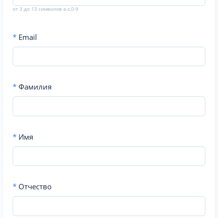
от 3 до 13 символов a-z,0-9
*
Email
*
Фамилия
*
Имя
*
Отчество