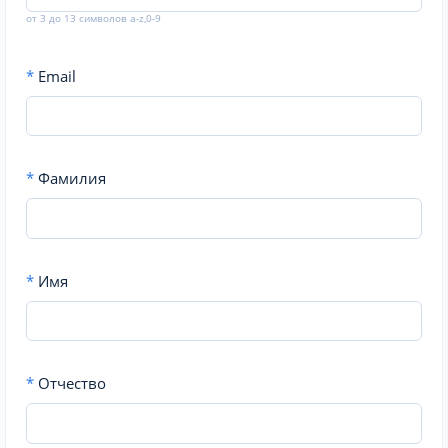
от 3 до 13 символов a-z,0-9
*
Email
*
Фамилия
*
Имя
*
Отчество