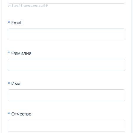
от 3 до 13 символов a-z,0-9
*
Email
*
Фамилия
*
Имя
*
Отчество