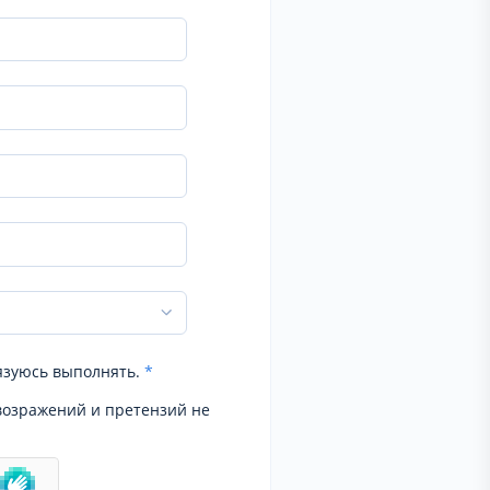
язуюсь выполнять.
*
возражений и претензий не