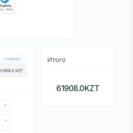
Итого
СУММА
61908.0
KZT
61908.0
KZT