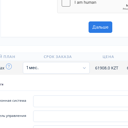
Й ПЛАН
СРОК ЗАКАЗА
ЦЕНА
max
61908.0
KZT
уги
онная система
ель управления