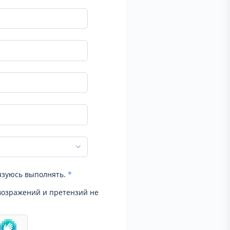
язуюсь выполнять.
*
возражений и претензий не