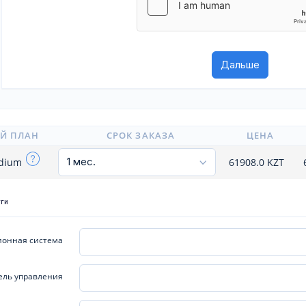
Й ПЛАН
СРОК ЗАКАЗА
ЦЕНА
edium
61908.0
KZT
уги
онная система
ель управления