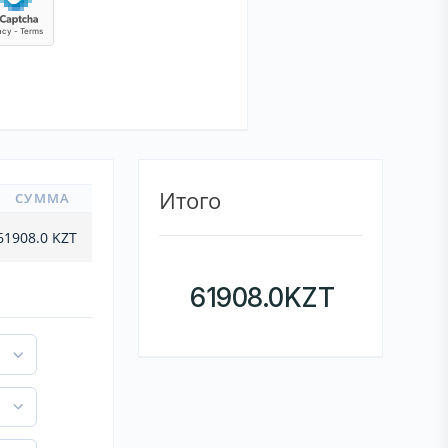
Итого
СУММА
61908.0
KZT
61908.0
KZT