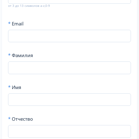
от 3 до 13 символов a-z,0-9
*
Email
*
Фамилия
*
Имя
*
Отчество