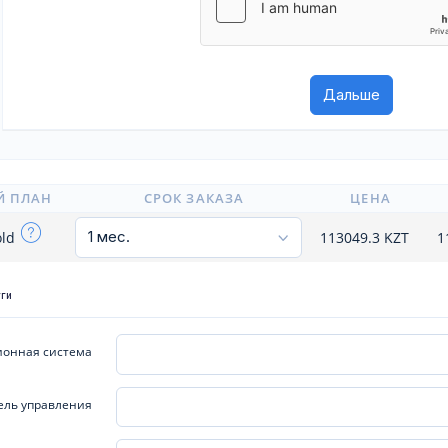
Й ПЛАН
СРОК ЗАКАЗА
ЦЕНА
old
113049.3
KZT
1
уги
онная система
ель управления