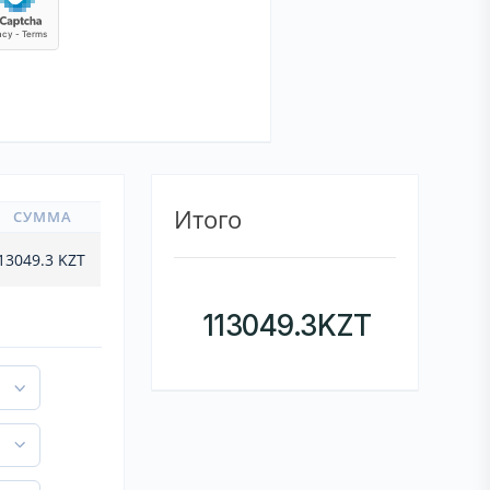
Итого
СУММА
13049.3
KZT
113049.3
KZT