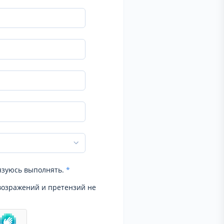
язуюсь выполнять.
*
возражений и претензий не