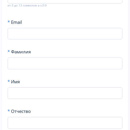
от 3 до 13 символов a-z,0-9
*
Email
*
Фамилия
*
Имя
*
Отчество