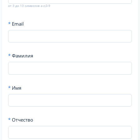
от 3 до 13 символов a-z,0-9
*
Email
*
Фамилия
*
Имя
*
Отчество