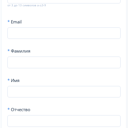
от 3 до 13 символов a-z,0-9
*
Email
*
Фамилия
*
Имя
*
Отчество