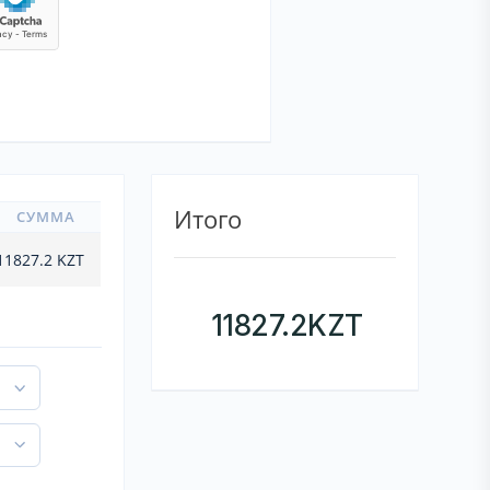
Итого
СУММА
11827.2
KZT
11827.2
KZT