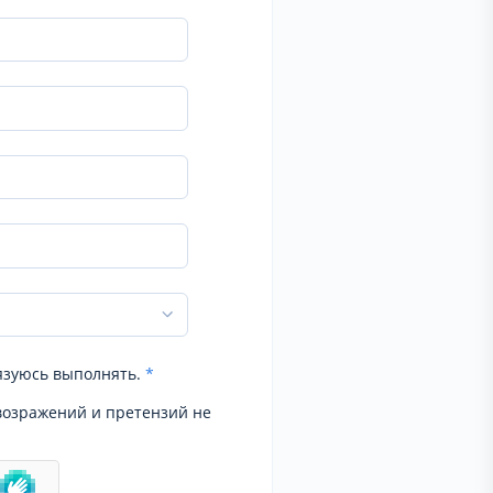
язуюсь выполнять.
*
возражений и претензий не