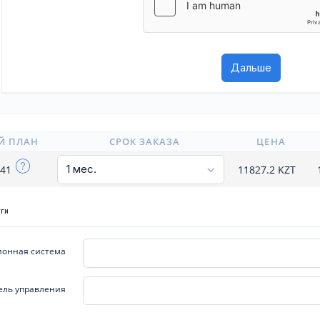
Й ПЛАН
СРОК ЗАКАЗА
ЦЕНА
x41
11827.2
KZT
уги
онная система
ель управления