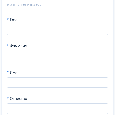
от 3 до 13 символов a-z,0-9
*
Email
*
Фамилия
*
Имя
*
Отчество