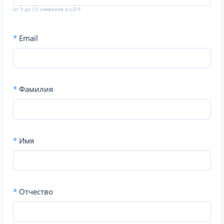
от 3 до 13 символов a-z,0-9
*
Email
*
Фамилия
*
Имя
*
Отчество