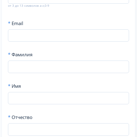
от 3 до 13 символов a-z,0-9
*
Email
*
Фамилия
*
Имя
*
Отчество