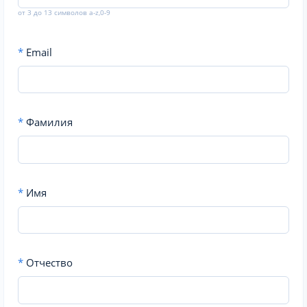
от 3 до 13 символов a-z,0-9
*
Email
*
Фамилия
*
Имя
*
Отчество