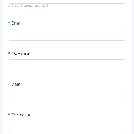
от 3 до 13 символов a-z,0-9
*
Email
*
Фамилия
*
Имя
*
Отчество