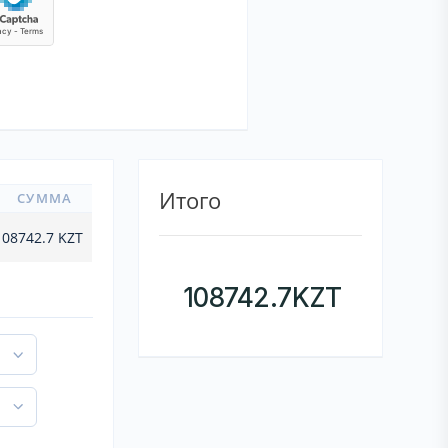
Итого
СУММА
108742.7
KZT
108742.7
KZT