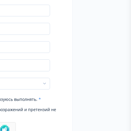
язуюсь выполнять.
*
возражений и претензий не