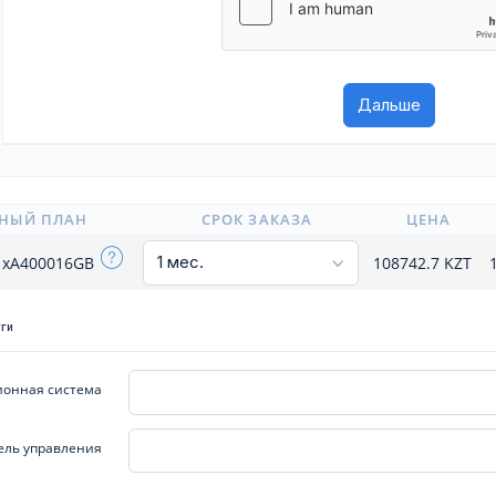
НЫЙ ПЛАН
СРОК ЗАКАЗА
ЦЕНА
.1xA400016GB
108742.7
KZT
уги
онная система
ель управления