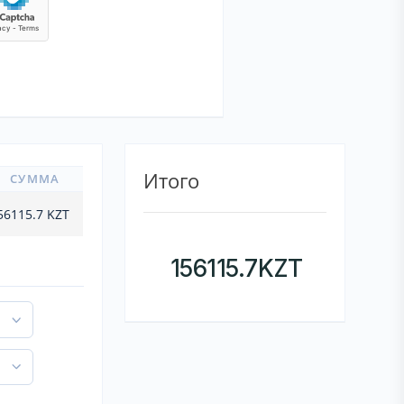
Итого
СУММА
56115.7
KZT
156115.7
KZT