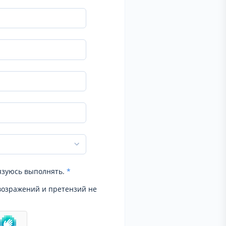
язуюсь выполнять.
*
возражений и претензий не