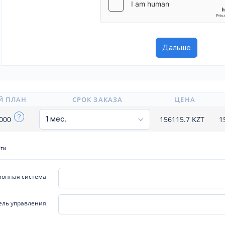
Й ПЛАН
СРОК ЗАКАЗА
ЦЕНА
4000
156115.7
KZT
1
уги
онная система
ель управления