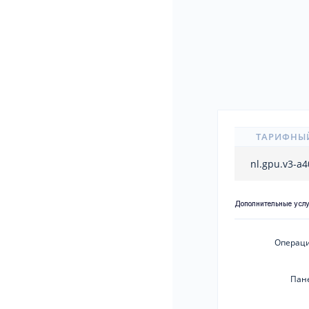
ТАРИФНЫ
nl.gpu.v3-a
Дополнительные усл
Операци
Пан