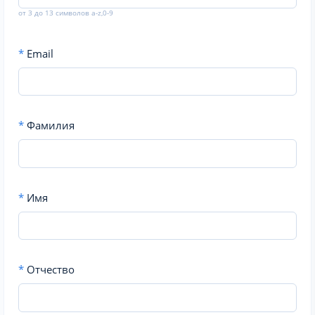
от 3 до 13 символов a-z,0-9
*
Email
*
Фамилия
*
Имя
*
Отчество