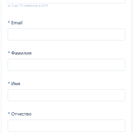
от 3 до 13 символов a-z,0-9
*
Email
*
Фамилия
*
Имя
*
Отчество