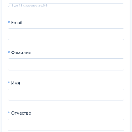
от 3 до 13 символов a-z,0-9
*
Email
*
Фамилия
*
Имя
*
Отчество