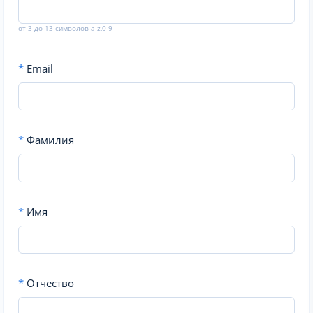
от 3 до 13 символов a-z,0-9
*
Email
*
Фамилия
*
Имя
*
Отчество