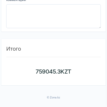
Итого
759045.3
KZT
© Zona.kz