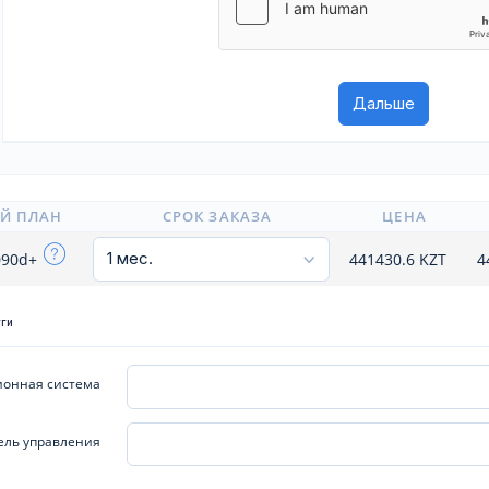
Й ПЛАН
СРОК ЗАКАЗА
ЦЕНА
4090d+
441430.6
KZT
4
уги
онная система
ель управления