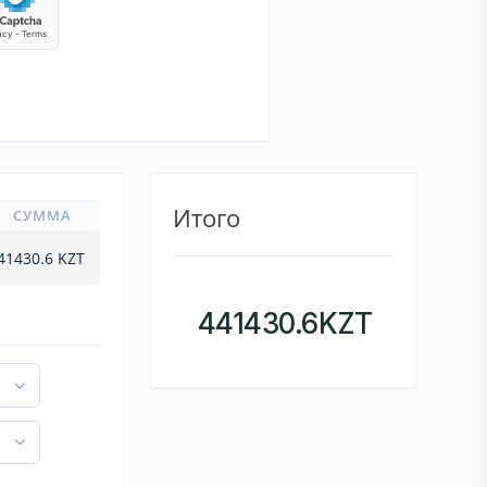
Итого
СУММА
41430.6
KZT
441430.6
KZT