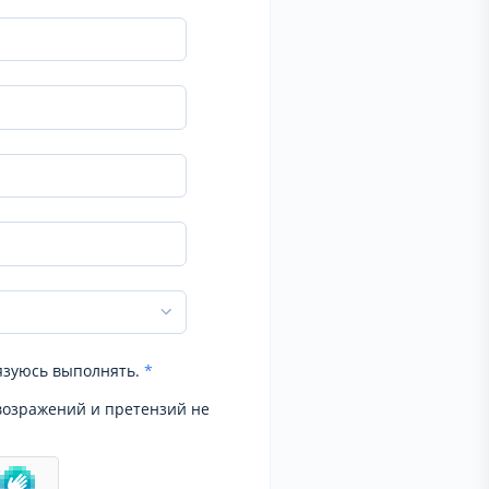
язуюсь выполнять.
*
возражений и претензий не