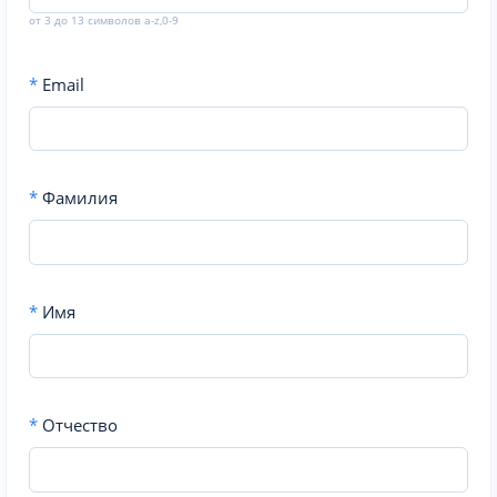
от 3 до 13 символов a-z,0-9
*
Email
*
Фамилия
*
Имя
*
Отчество