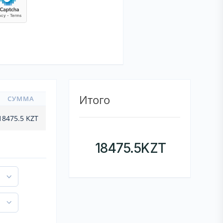
Итого
СУММА
18475.5
KZT
18475.5
KZT