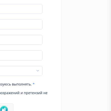
язуюсь выполнять.
*
возражений и претензий не