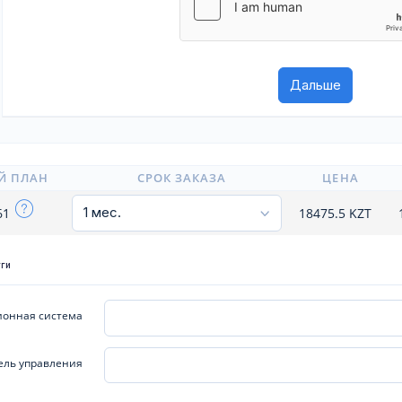
Й ПЛАН
СРОК ЗАКАЗА
ЦЕНА
61
18475.5
KZT
уги
онная система
ель управления