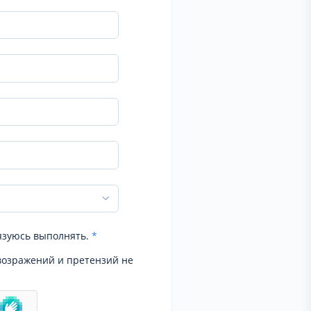
язуюсь выполнять.
*
возражений и претензий не