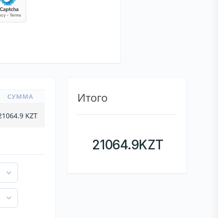
Итого
СУММА
21064.9
KZT
21064.9
KZT