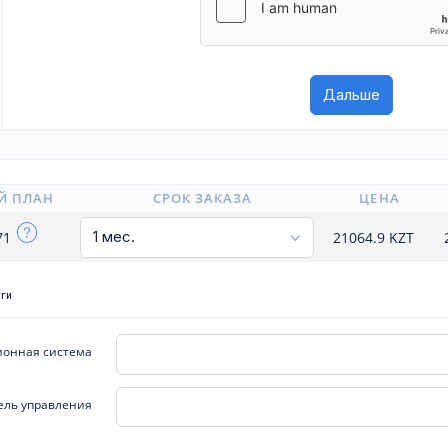
Й ПЛАН
СРОК ЗАКАЗА
ЦЕНА
71
21064.9
KZT
уги
онная система
ель управления