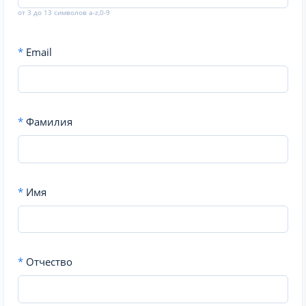
от 3 до 13 символов a-z,0-9
*
Email
*
Фамилия
*
Имя
*
Отчество