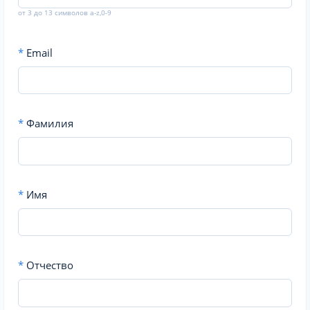
от 3 до 13 символов a-z,0-9
*
Email
*
Фамилия
*
Имя
*
Отчество