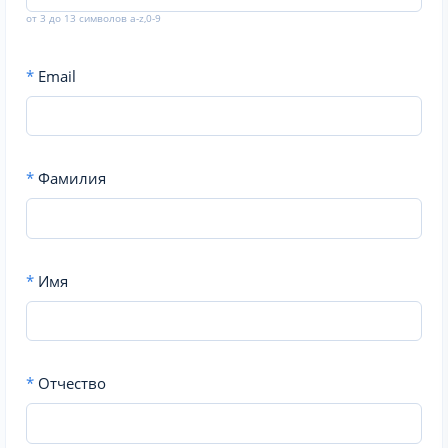
от 3 до 13 символов a-z,0-9
*
Email
*
Фамилия
*
Имя
*
Отчество