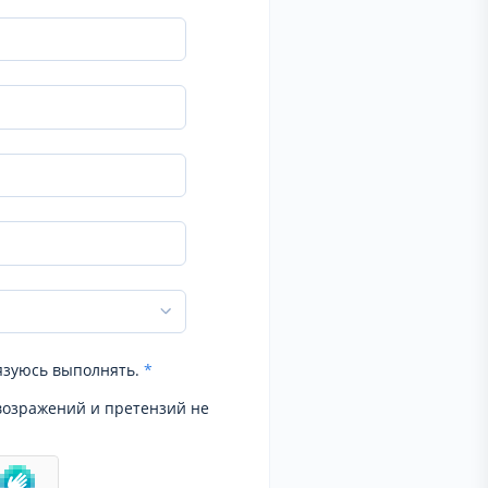
язуюсь выполнять.
*
возражений и претензий не