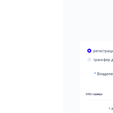
регистраци
трансфер 
*
Владеле
DNS-сервера
*
N