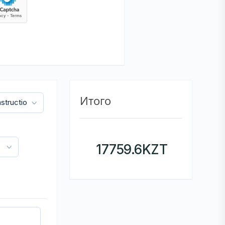
Итого
17759.6
KZT