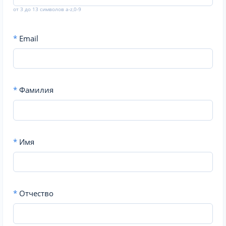
от 3 до 13 символов a-z,0-9
*
Email
*
Фамилия
*
Имя
*
Отчество