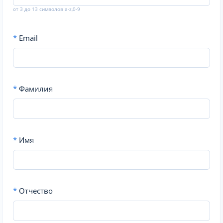
от 3 до 13 символов a-z,0-9
*
Email
*
Фамилия
*
Имя
*
Отчество