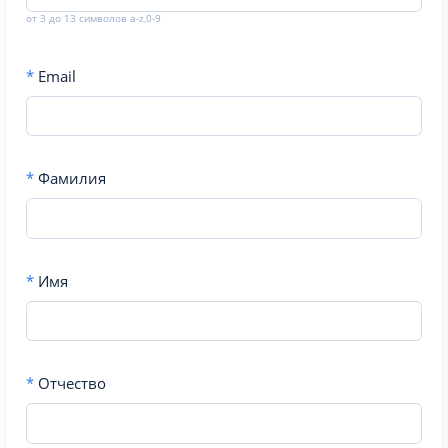
от 3 до 13 символов a-z,0-9
*
Email
*
Фамилия
*
Имя
*
Отчество