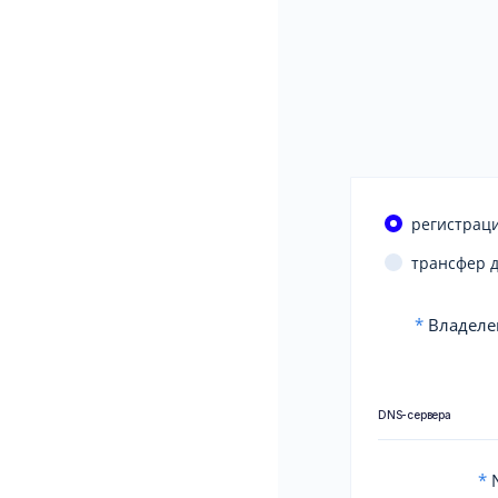
регистраци
трансфер 
*
Владеле
DNS-сервера
*
N