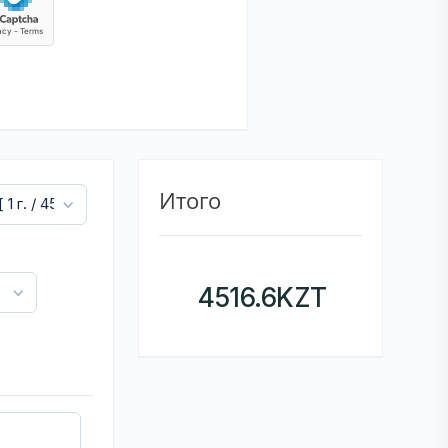
Итого
4516.6
KZT