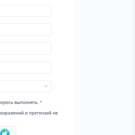
язуюсь выполнять.
*
возражений и претензий не